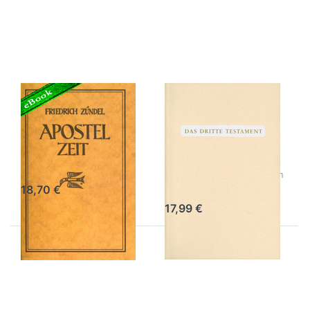
Optionen
Optionen
zu
zu Das
Apostelzeit
dritte
- digitale
Testament
Ausgabe
– digitale
Ausgabe
Apostelzeit -
Das dritte
digitale
Testament –
Ausgabe
digitale
Ausgabe
Friedrich Zündel
Kompendium der göttlichen
Offenbarungen
18,70 €
17,99 €
Drücken
Drücken
Sie ENTER
Sie
für mehr
ENTER
Optionen
für mehr
zu Der
Optionen
Engelreigen
zu Der