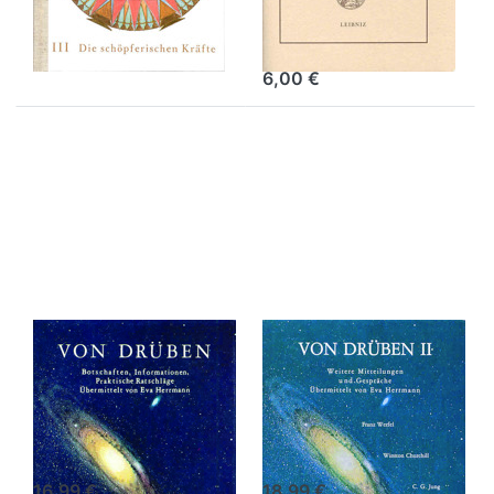
I. Ziow
6,00 €
Drücken
Drücken
Sie
Sie
ENTER
ENTER
für mehr
für mehr
Optionen
Optionen
zu Von
zu Von
Drüben I
Drüben II
– digitale
– digitale
Ausgabe
Ausgabe
Von Drüben I –
Von Drüben II –
digitale
digitale
Ausgabe
Ausgabe
Eva Herrmann
Eva Herrmann
16,99 €
18,99 €