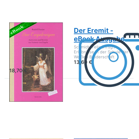
- digitale
Eremit -
Ausgabe
eBook
Ausgabe
Der Engelreigen
Der Eremit -
- digitale
eBook Ausgabe
Ausgabe
Schmidt, Felix (Hrsg.)
Erlebnisse in der Schule der
Rudolf Passian
Weißen Bruderschaft
13,60 €
18,70 €
Drücken
Drücken Sie
Sie ENTER
ENTER für
für mehr
mehr
Optionen
Optionen zu
zu Der
Der
Naturschlaf
geheimnisvolle
– digitale
Helfer in Dir –
Ausgabe
digitale
Ausgabe