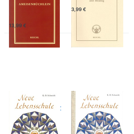
Ausgabe
3,99 €
Christian Gotthilf Salzmann
13,99 €
Drücken Sie
Drücken Sie
ENTER für
ENTER für
mehr
mehr
Optionen zu
Optionen zu
Neue
Neue
Lebensschule
Lebensschule
I – digitale
II – digitale
Ausgabe
Ausgabe
Neue
Neue
Lebensschule I –
Lebensschule II
digitale
– digitale
Ausgabe
Ausgabe
K. O. Schmidt
K. O. Schmidt