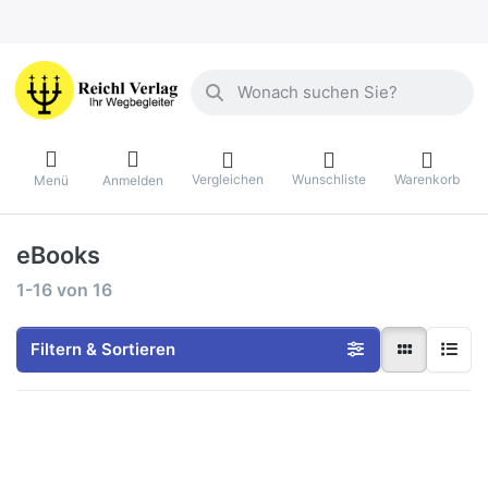
Geben Sie einen Suchbegriff ein. Währ
Vergleichen
Wunschliste
Warenkorb
Menü
Anmelden
eBooks
Suchergebnisse:
1-16
von
16
Filtern & Sortieren
Drücken
Drücken
Sie ENTER
Sie ENTER
für mehr
für mehr