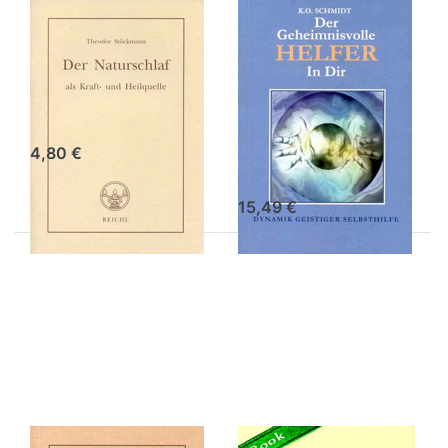
Der Naturschlaf
Der
– digitale
geheimnisvolle
Ausgabe
Helfer in Dir –
digitale
Theodor Stöckmann
Ausgabe
4,80 €
K. O. Schmidt
15,49 €
Drücken
Drücken
Sie
Sie
ENTER
ENTER
für mehr
für mehr
Optionen
Optionen
zu Die
zu Jesus
Naturzeit
- digitale
– digitale
Ausgabe
Ausgabe