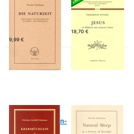
Die Naturzeit –
Jesus - digitale
digitale
Ausgabe
Ausgabe
Friedrich Zündel
Theodor Stöckmann
18,70 €
9,99 €
Drücken Sie
Drücken
ENTER für mehr
Sie
Optionen zu
ENTER
Krebsbüchlein –
für mehr
Ameisenbüchlein-
Optionen
digitale Ausgabe
zu
Natural
Sleep –
digital
edition
Krebsbüchlein –
Natural Sleep –
Ameisenbüchlein-
digital edition
digitale
Theodor Stöckmann