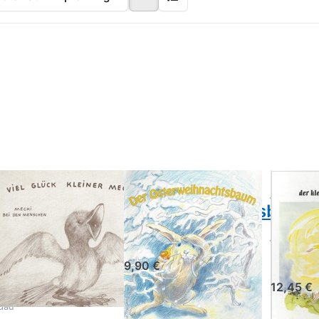
ücken
Drücken Sie ENTER
Drücken S
Sie
für mehr Optionen zu
ENTER f
NTER
Der
mehr
r mehr
Osterweihnachtsbaum
Optionen 
tionen
Mira, de
 Mecki
kleine
i den
Schutzeng
schen
nd II-
l Glück
einer
ecki!
cki bei den
Der
Mira,
nschen
Osterweihnachtsbaum
klein
nd II- Viel
Schut
R. F. Beckedorff, V.
Hövelmann
ück kleiner
K. Mühlich
9,90 €
cki!
12,45 €
ea Braig, Reinhart
dau