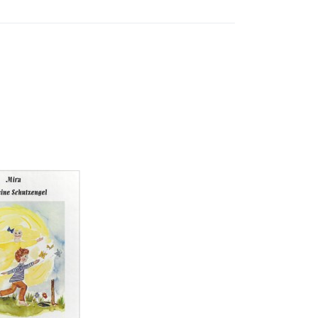
ie
ür
zu
r
el
 der
e
zengel
, U. Schweizer