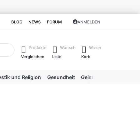
BLOG
NEWS
FORUM
ANMELDEN
isch erste Ergebnisse. Drücken Sie die Eingabetaste, um alle 
Produkte
Wunsch
Waren
Vergleichen
Liste
Korb
stik und Religion
Gesundheit
Geistige Heilweisen
Me