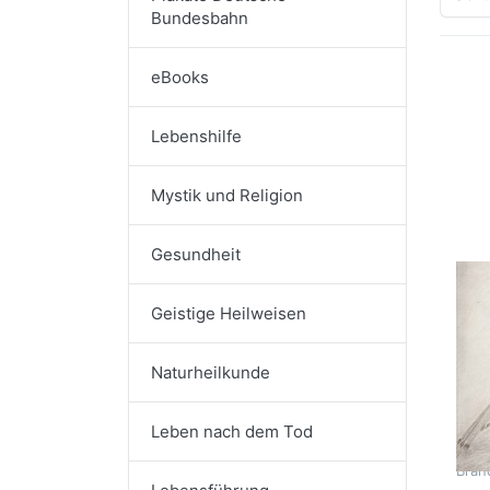
Bundesbahn
eBooks
Dr
E
Lebenshilfe
fü
Op
zu
be
Mystik und Religion
Men
Ba
Vie
Gesundheit
kl
M
Me
Geistige Heilweisen
Me
Ba
Naturheilkunde
Gl
Me
Leben nach dem Tod
Andr
Bran