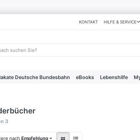
KONTAKT
HILFE & SERVICE
 einen Suchbegriff ein. Während Sie tippen, erscheinen automat
lakate Deutsche Bundesbahn
eBooks
Lebenshilfe
My
derbücher
rgebnisse:
on
3
iere nach
Empfehlung