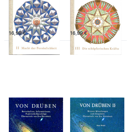
– digitale
– digitale
Ausgabe
Ausgabe
K. O. Schmidt
K. O. Schmidt
16,99 €
16,99 €
Drücken
Drücken
Sie
Sie
ENTER
ENTER
für mehr
für mehr
Optionen
Optionen
zu Von
zu Von
Drüben I
Drüben II
– digitale
– digitale
Ausgabe
Ausgabe
Von Drüben I –
Von Drüben II –
digitale
digitale
Ausgabe
Ausgabe
Eva Herrmann
Eva Herrmann