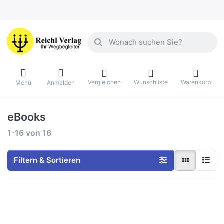
Geben Sie einen Suchbegriff ein. Währ
Vergleichen
Wunschliste
Warenkorb
Menü
Anmelden
eBooks
Suchergebnisse:
1-16
von
16
Filtern & Sortieren
Drücken Sie
Drücken Sie
ENTER für mehr
ENTER für
Optionen zu
mehr