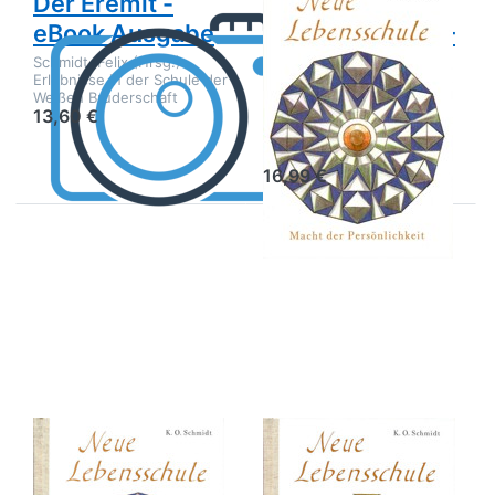
Der Eremit -
Neue
eBook Ausgabe
Lebensschule I –
digitale
Schmidt, Felix (Hrsg.)
Erlebnisse in der Schule der
Ausgabe
Weißen Bruderschaft
13,60 €
K. O. Schmidt
16,99 €
Drücken Sie
Drücken Sie
ENTER für
ENTER für
mehr
mehr
Optionen zu
Optionen zu
Neue
Neue
Lebensschule
Lebensschule
II – digitale
III – digitale
Ausgabe
Ausgabe
Neue
Neue
Lebensschule II
Lebensschule III