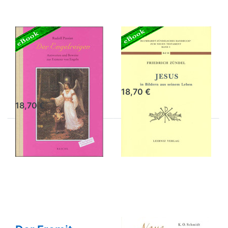
Der Engelreigen
Jesus - digitale
- digitale
Ausgabe
Ausgabe
Friedrich Zündel
Rudolf Passian
18,70 €
18,70 €
Drücken
Drücken Sie
Sie
ENTER für
ENTER
mehr
für mehr
Optionen zu
Optionen
Neue
zu Der
Lebensschule
Eremit -
I – digitale
eBook
Ausgabe
Ausgabe