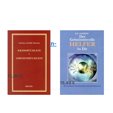
Krebsbüchlein –
Optionen zu
Ameisenbüchlein-
Der
digitale Ausgabe
geheimnisvolle
Helfer in Dir –
digitale
Ausgabe
Krebsbüchlein –
Der
Ameisenbüchlein-
geheimnisvolle
digitale
Helfer in Dir –
Ausgabe
digitale
Ausgabe
Christian Gotthilf Salzmann
K. O. Schmidt
13,99 €
15,49 €
Drücken
Drücken
Sie ENTER
Sie ENTER
für mehr
für mehr
Optionen
Optionen
zu
zu Das