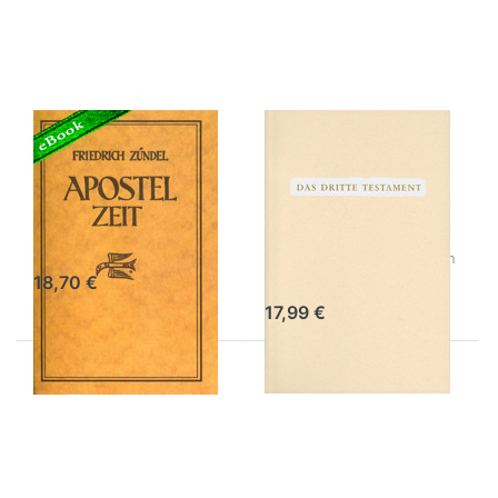
Apostelzeit
dritte
- digitale
Testament
Ausgabe
– digitale
Ausgabe
Apostelzeit -
Das dritte
digitale
Testament –
Ausgabe
digitale
Ausgabe
Friedrich Zündel
Kompendium der göttlichen
Offenbarungen
18,70 €
17,99 €
Drücken
Drücken
Sie ENTER
Sie
für mehr
ENTER
Optionen
für mehr
zu Der
Optionen
Engelreigen
zu Jesus
- digitale
- digitale
Ausgabe
Ausgabe