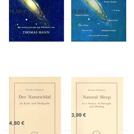
16,99 €
18,99 €
Drücken
Drücken
Sie ENTER
Sie
für mehr
ENTER
Optionen
für mehr
zu Der
Optionen
Naturschlaf
zu
– digitale
Natural
Ausgabe
Sleep –
digital
edition
Der Naturschlaf
Natural Sleep –
– digitale
digital edition
Ausgabe
Theodor Stöckmann
Theodor Stöckmann
3,99 €
4,80 €