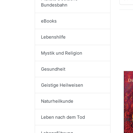
Bundesbahn
eBooks
Dr
E
Lebenshilfe
für
Opt
zu
Did
Mystik und Religion
Ch
ode
S
Gesundheit
Di
Geistige Heilweisen
Ch
di
Naturheilkunde
Dr. p
Lebe
Bern
Leben nach dem Tod
34,