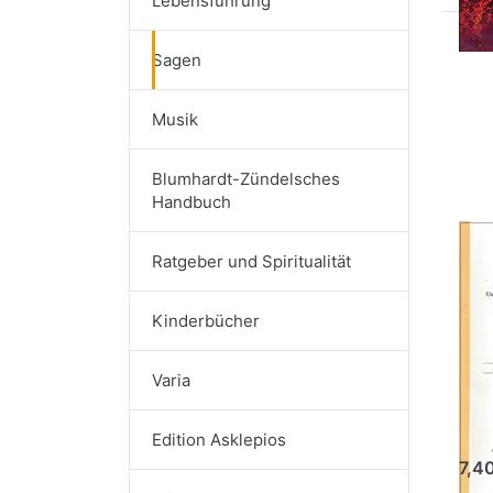
Lebensführung
Drü
Sagen
EN
Op
Musik
Unb
Me
R
Blumhardt-Zündelsches
en
Handbuch
Un
Ratgeber und Spiritualität
Me
Ro
Kinderbücher
en
1
Varia
Konr
Edition Asklepios
7,4