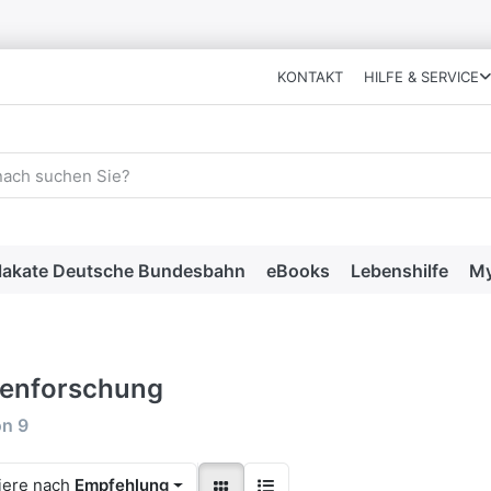
KONTAKT
HILFE & SERVICE
 einen Suchbegriff ein. Während Sie tippen, erscheinen automat
lakate Deutsche Bundesbahn
eBooks
Lebenshilfe
My
enforschung
rgebnisse:
on
9
iere nach
Empfehlung