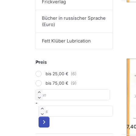
Frickverlag
Drü
EN
Bücher in russischer Sprache
(Euro)
Op
Unb
Me
Fett Klüber Lubrication
R
en
H
Preis
Preis
Un
bis 25,00 €
Me
bis 75,00 €
Ro
von
Preisspanne
en
5
-
bis
Konr
7,4