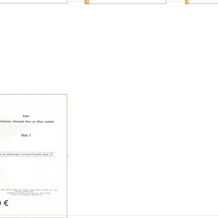
cken Sie
TER für
mehr
tionen
zu
ekannte
tropole
om am
Rhein
tdeckt-
eft 5
bekannte
tropole
m am Rhein
tdeckt- Heft
ad Kowollik
0 €