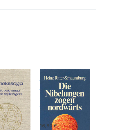
Sie
Drücken
ür
Sie ENTER
für mehr
 zu
Optionen
zu Die
saga
Nibelungen
zogen
nordwärts
Die
ekssaga
Nibelungen
zogen
iedr. Hagen
nordwärts
16,80 €