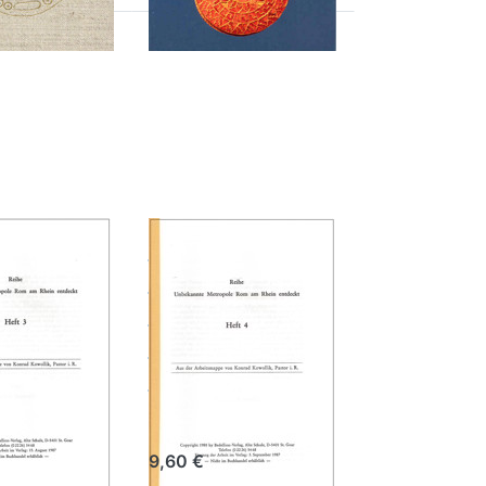
ie
Drücken Sie
r
ENTER für
mehr
n
Optionen
zu
te
Unbekannte
e
Metropole
Rom am
Rhein
 -
entdeckt -
Heft 4
kannte
Unbekannte
pole
Metropole
am Rhein
Rom am Rhein
ckt -
entdeckt -
3
Heft 4
ollik
Konrad Kowollik
9,60 €