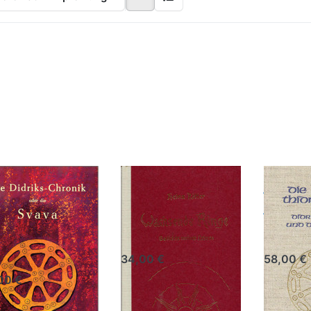
ücken
Drücken
Drücken 
Sie
Sie ENTER
ENTER f
NTER
für mehr
mehr
 mehr
Optionen
Optionen
ionen
zu
Die
 Die
Wachsende
Thidreks
riks-
Ringe
ronik
r die
vava
e Didriks-
Wachsende
Die
ronik oder
Ringe
Thidr
e Svava
Dr. phil. Heinz Ritter
H. v. d. Fr
hil. Heinz Ritter Das
n König Didriks von
34,00 €
58,00 €
 und die Niflungen
00 €