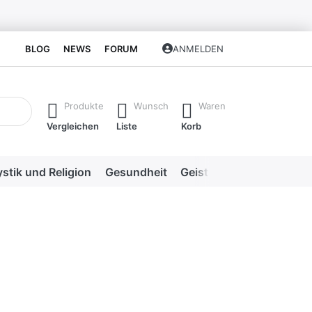
BLOG
NEWS
FORUM
ANMELDEN
isch erste Ergebnisse. Drücken Sie die Eingabetaste, um alle 
Produkte
Wunsch
Waren
Vergleichen
Liste
Korb
stik und Religion
Gesundheit
Geistige Heilweisen
Me