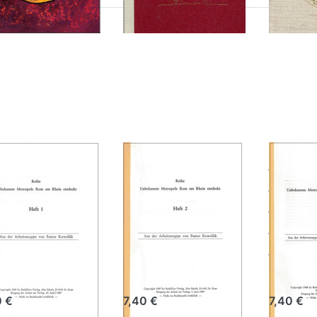
cken Sie
Drücken Sie
Drücken S
TER für
ENTER für
ENTER fü
mehr
mehr
mehr
tionen
Optionen
Optione
zu
zu
zu
ekannte
Unbekannte
Unbekann
tropole
Metropole
Metropol
om am
Rom am
Rom am
Rhein
Rhein
Rhein
tdeckt-
entdeckt -
entdeckt
Heft 1
Heft 2
Heft 3
bekannte
Unbekannte
Unbe
tropole
Metropole
Metro
m am Rhein
Rom am Rhein
Rom 
tdeckt- Heft
entdeckt -
entde
Heft 2
Heft 
ad Kowollik
Konrad Kowollik
Konrad Kow
0 €
7,40 €
7,40 €