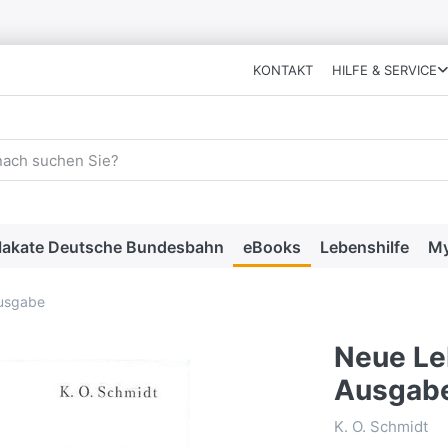
KONTAKT
HILFE & SERVICE
 einen Suchbegriff ein. Während Sie tippen, erscheinen automat
lakate Deutsche Bundesbahn
eBooks
Lebenshilfe
My
Ausgabe
Neue Leb
Ausgab
K. O. Schmidt