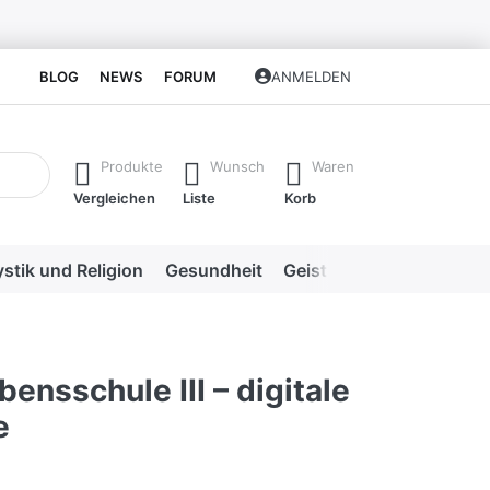
BLOG
NEWS
FORUM
ANMELDEN
isch erste Ergebnisse. Drücken Sie die Eingabetaste, um alle 
Produkte
Wunsch
Waren
Vergleichen
Liste
Korb
stik und Religion
Gesundheit
Geistige Heilweisen
Me
ensschule III – digitale
e