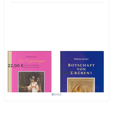
Der Engelreigen
Botschaft von
Drüben?
22,00 €
16,80 €