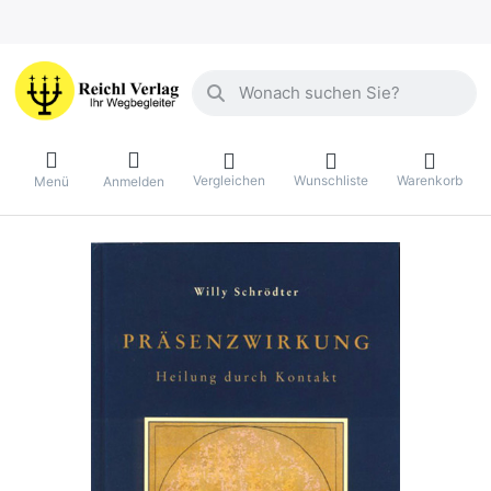
Geben Sie einen Suchbegriff ein. Währ
Vergleichen
Wunschliste
Warenkorb
Menü
Anmelden