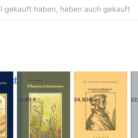
el gekauft haben, haben auch gekauft
nschaftliche
Pflanzen-
De Occulta
B
Geheimnisse
Philosophia
z
24,80 €
24,80 €
22