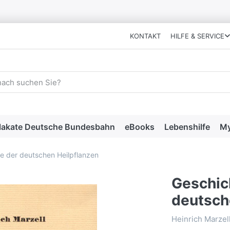
KONTAKT
HILFE & SERVICE
 einen Suchbegriff ein. Während Sie tippen, erscheinen automat
lakate Deutsche Bundesbahn
eBooks
Lebenshilfe
My
e der deutschen Heilpflanzen
Geschic
deutsch
Heinrich Marzel