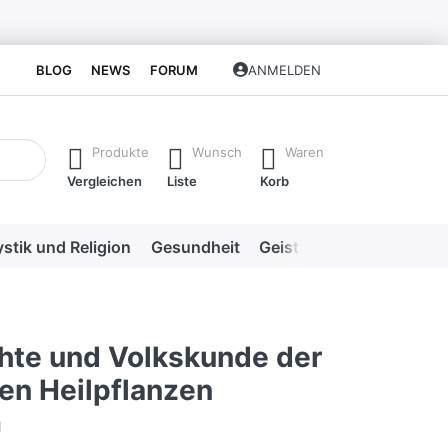
BLOG
NEWS
FORUM
ANMELDEN
isch erste Ergebnisse. Drücken Sie die Eingabetaste, um alle 
Produkte
Wunsch
Waren
Vergleichen
Liste
Korb
stik und Religion
Gesundheit
Geistige Heilweisen
Me
hte und Volkskunde der
en Heilpflanzen
l