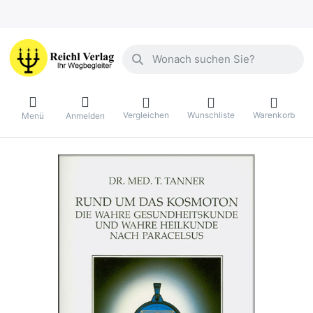
Geben Sie einen Suchbegriff ein. Währ
Vergleichen
Wunschliste
Warenkorb
Menü
Anmelden