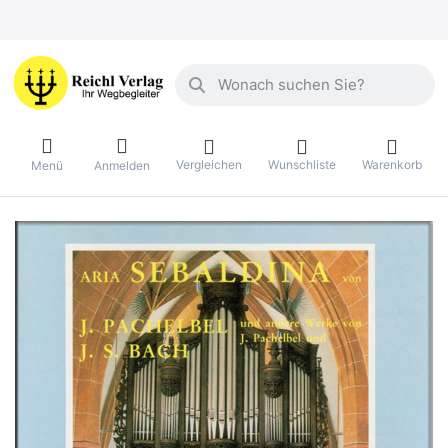
Geben Sie einen Suchbegriff ein. Währ
Vergleichen
Wunschliste
Warenkorb
Menü
Anmelden