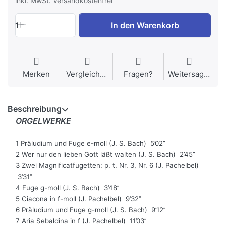
inkl. MwSt. Versandkostenfrei
1
In den Warenkorb
Merken
Vergleichen
Fragen?
Weitersagen
Beschreibung
ORGELWERKE
1 Präludium und Fuge e-moll (J. S. Bach) 5’02’’
2 Wer nur den lieben Gott läßt walten (J. S. Bach) 2’45’’
3 Zwei Magnificatfugetten: p. t. Nr. 3, Nr. 6 (J. Pachelbel)
3’31’’
4 Fuge g-moll (J. S. Bach) 3’48’’
5 Ciacona in f-moll (J. Pachelbel) 9’32’’
6 Präludium und Fuge g-moll (J. S. Bach) 9’12’’
7 Aria Sebaldina in f (J. Pachelbel) 11’03’’