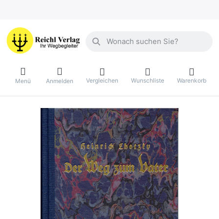
Geben Sie einen Suchbegriff ein. Währ
Vergleichen
Wunschliste
Warenkorb
Menü
Anmelden