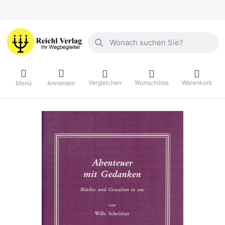
Geben Sie einen Suchbegriff ein. Währ
Vergleichen
Wunschliste
Warenkorb
Menü
Anmelden