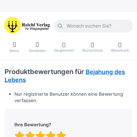
Geben Sie einen Suchbegriff ein. Währ
Vergleichen
Wunschliste
Warenkorb
Menü
Anmelden
Produktbewertungen für
Bejahung des
Lebens
Nur registrierte Benutzer können eine Bewertung
verfassen.
Ihre Bewertung?
Bewertung: 1 von 5 Stern
Bewertung: 2 von 5 St
Bewertung: 3 von 5 
Bewertung: 4 von 
Bewertung: 5 vo