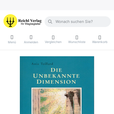
Geben Sie einen Suchbegriff ein. Währ
Vergleichen
Wunschliste
Warenkorb
Menü
Anmelden